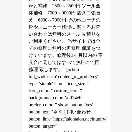
かと補修 2500～3500円 ソール全
体補修 7000～9000円 履き口張替
え 6000～7000円 その他コーチの
靴やスニーカー修理に 関するお問
い合わせは無料のメール 見積りを
ご利用ください。 当サイトでは全
ての修理に無料の再修理 保証をつ
けています。修理後3ヶ月以内の 不
具合に関してはすべて無料にて再
修理 致します。 [action
full_width='no' content_in_grid='yes'
type='simple' icon='' icon_size=''
icon_color='' custom_icon=''
background_color='#2f74eb'
border_color='' show_button='yes'
button_text='今すぐ問い合わせ'
button_link='https://talontalon.net/inquiry/'
button_target=''