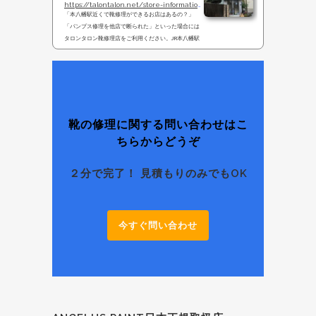
https://talontalon.net/store-information
「本八幡駅近くで靴修理ができるお店はあるの？」
「パンプス修理を他店で断られた」といった場合には
タロンタロン靴修理店をご利用ください。JR本八幡駅
から徒歩２分にありますのでお気軽にどうぞ。千葉県
で靴修理の専門店をお探しの場合にはこちらのページ
を参照してみてください。千葉県では数少ない靴・パ
ンプス・ブーツの修理専門店を紹介していきます。ま
た東京｜高円寺店、大阪｜心斎橋店でも修理受付が可
能です。 隠れ店舗のタロンタロン靴修理店。見つから
ない場合には電話にてご連絡ください。他店にて断ら
靴の修理に関する問い合わせはこ
れてしまった靴やハ...
ちらからどうぞ
２分で完了！ 見積もりのみでもOK
今すぐ問い合わせ