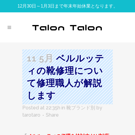
12月30日～1月3日まで年末年始休業となります。
11 5月
ベルルッテ
ィの靴修理につい
て修理職人が解説
します
Posted at 22:35h
in
靴ブランド別
by
tarotaro
Share