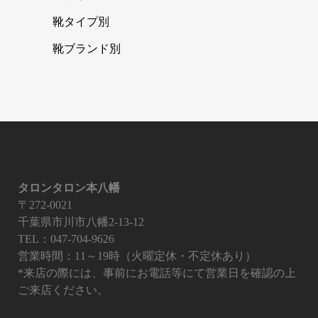
靴タイプ別
靴ブランド別
タロンタロン本八幡
〒272-0021
千葉県市川市八幡2-13-12
TEL：047-704-9626
営業時間：11～19時（火曜定休・不定休あり）
*来店の際には、事前にお電話等にて営業日を確認の上
ご来店ください。