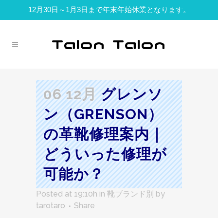
12月30日～1月3日まで年末年始休業となります。
06 12月
グレンソ
ン（GRENSON）
の革靴修理案内｜
どういった修理が
可能か？
Posted at 19:10h
in
靴ブランド別
by
tarotaro
Share