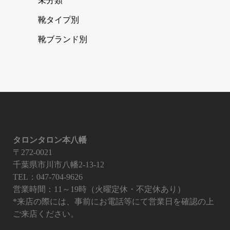
未分類
靴タイプ別
靴ブランド別
タロンタロン本八幡
〒272-0021
千葉県市川市八幡2-13-12
TEL：047-704-9626
営業時間：11～19時（火曜定休・不定休あり）
*来店の際には、事前にお電話等にて営業日を確認の上
ご来店ください。