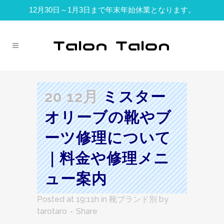
12月30日～1月3日まで年末年始休業となります。
20 12月
ミスター
オリーブの靴やブ
ーツ修理について
｜料金や修理メニ
ュー案内
Posted at 19:11h
in
靴ブランド別
by
tarotaro
Share