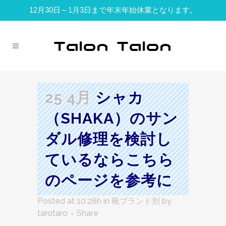
12月30日～1月3日まで年末年始休業となります。
25 4月
シャカ
（SHAKA）のサン
ダル修理を検討し
ているならこちら
のページを参考に
Posted at 10:28h
in
靴ブランド別
by
tarotaro
Share