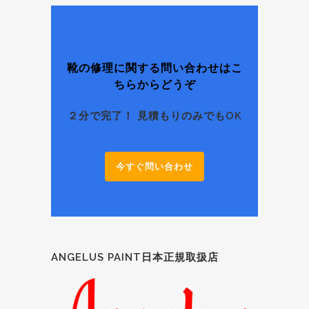
で靴修理の専門店をお探しの場合にはこちらのページ
を参照してみてください。千葉県では数少ない靴・パ
ンプス・ブーツの修理専門店を紹介していきます。ま
た東京｜高円寺店、大阪｜心斎橋店でも修理受付が可
能です。 隠れ店舗のタロンタロン靴修理店。見つから
ない場合には電話にてご連絡ください。他店にて断ら
靴の修理に関する問い合わせはこ
れてしまった靴やハ...
ちらからどうぞ
２分で完了！ 見積もりのみでもOK
今すぐ問い合わせ
ANGELUS PAINT日本正規取扱店