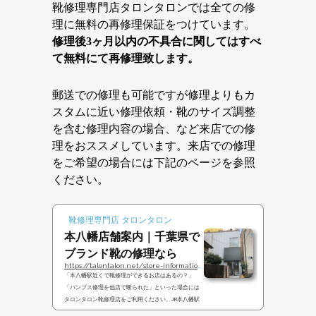
靴修理専門店タロンタロンでは全ての修
理に無料の再修理保証をつけています。
修理後3ヶ月以内の不具合に関してはすべ
て無料にて再修理致します。
郵送での修理も可能ですが修理よりもカ
スタムに近い修理依頼・靴のサイズ調整
を含む修理内容の場合、など来店での修
理をおススメしています。来店での修理
をご希望の場合には下記のページを参照
ください。
靴修理専門店 タロンタロン
本八幡店舗案内｜千葉県で
ブランド靴の修理なら
https://talontalon.net/store-information
「本八幡駅近くで靴修理ができるお店はあるの？」
「パンプス修理を他店で断られた」といった場合には
タロンタロン靴修理店をご利用ください。JR本八幡駅
から徒歩２分にありますのでお気軽にどうぞ。千葉県