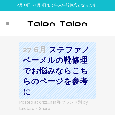
12月30日～1月3日まで年末年始休業となります。
27 6月
ステファノ
ベーメルの靴修理
でお悩みならこち
らのページを参考
に
Posted at 09:24h
in
靴ブランド別
by
tarotaro
Share