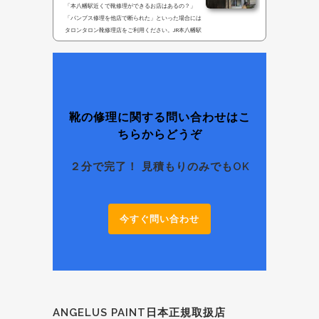
「本八幡駅近くで靴修理ができるお店はあるの？」
「パンプス修理を他店で断られた」といった場合には
タロンタロン靴修理店をご利用ください。JR本八幡駅
から徒歩２分にありますのでお気軽にどうぞ。千葉県
で靴修理の専門店をお探しの場合にはこちらのページ
を参照してみてください。千葉県では数少ない靴・パ
ンプス・ブーツの修理専門店を紹介していきます。ま
た東京｜高円寺店、大阪｜心斎橋店でも修理受付が可
能です。 隠れ店舗のタロンタロン靴修理店。見つから
ない場合には電話にてご連絡ください。他店にて断ら
靴の修理に関する問い合わせはこ
れてしまった靴やハ...
ちらからどうぞ
２分で完了！ 見積もりのみでもOK
今すぐ問い合わせ
ANGELUS PAINT日本正規取扱店