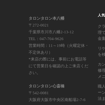
人
タロンタロン本八幡
〒272-0021
ク
千葉県市川市八幡2-13-12
理
金
TEL：047-704-9626
営業時間：11～19時（火曜定休・
リゲ
不定休あり）
を
*来店の際には、事前にお電話等
カ
にて営業日を確認の上ご来店くだ
修
さい。
メ
タロンタロン心斎橋
職
ー
〒542-0081
法
大阪府大阪市中央区南船場2-7-6