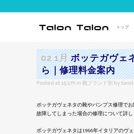
トップ
02 1月
ボッテガヴェ
ら｜修理料金案内
Posted at 15:17h
in
靴ブランド別
by
tarot
ボッテガヴェネタの靴やパンプス修理でお
故障してしまった場合の修理について詳し
ボッテガヴェネタは1966年イタリアのヴ