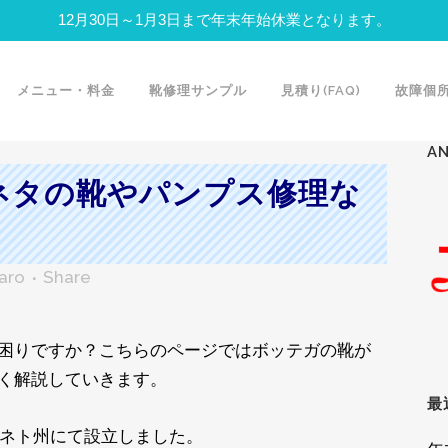
12月30日～1月3日まで年末年始休業となります。
メニュー・料金
靴修理サンプル
見積り(FAQ)
故障個
A
ネタの靴やパンプス修理な
aro
Share
困りですか？こちらのページではボッテガの靴が
く解説していきます。
最
ェネト州にて設立しました。