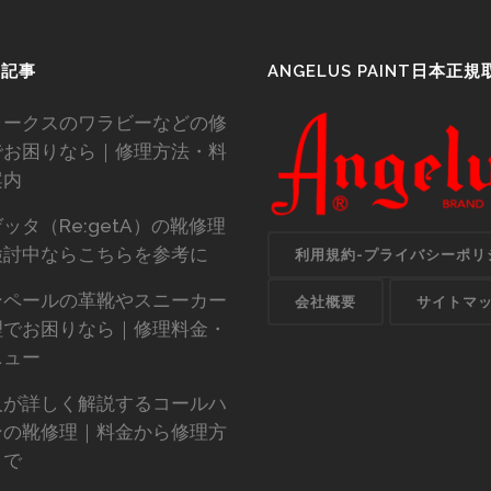
気記事
ANGELUS PAINT日本正
ラークスのワラビーなどの修
でお困りなら｜修理方法・料
案内
ッタ（Re:getA）の靴修理
検討中ならこちらを参考に
利用規約-プライバシーポリ
ンペールの革靴やスニーカー
会社概要
サイトマ
理でお困りなら｜修理料金・
ニュー
人が詳しく解説するコールハ
ンの靴修理｜料金から修理方
まで