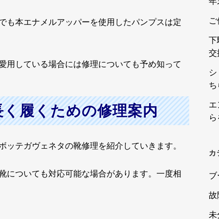
年
ご
でも本エナメルアッパーを使用したパンプスは定
下
交
愛用している場合には修理についても予め知って
シ
ち
エ
長く履くための修理案内
ら
ボッテガヴェネタの靴修理を紹介していきます。
カ
靴についても対応可能な場合があります。一度相
ブ
故
未