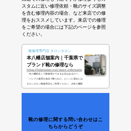
スタムに近い修理依頼・靴のサイズ調整
を含む修理内容の場合、など来店での修
理をおススメしています。来店での修理
をご希望の場合には下記のページを参照
ください。
靴修理専門店 タロンタロン
本八幡店舗案内｜千葉県で
ブランド靴の修理なら
https://talontalon.net/store-information
「本八幡駅近くで靴修理ができるお店はあるの？」
「パンプス修理を他店で断られた」といった場合には
タロンタロン靴修理店をご利用ください。JR本八幡駅
から徒歩２分にありますのでお気軽にどうぞ。千葉県
で靴修理の専門店をお探しの場合にはこちらのページ
を参照してみてください。千葉県では数少ない靴・パ
ンプス・ブーツの修理専門店を紹介していきます。ま
た東京｜高円寺店、大阪｜心斎橋店でも修理受付が可
能です。 隠れ店舗のタロンタロン靴修理店。見つから
ない場合には電話にてご連絡ください。他店にて断ら
靴の修理に関する問い合わせはこ
れてしまった靴やハ...
ちらからどうぞ