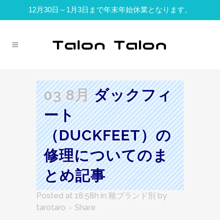
12月30日～1月3日まで年末年始休業となります。
03 8月
ダックフィ
ート
（DUCKFEET）の
修理についてのま
とめ記事
Posted at 18:58h
in
靴ブランド別
by
tarotaro
Share