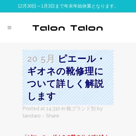
12月30日～1月3日まで年末年始休業となります。
20 5月
ピエール・
ギオネの靴修理に
ついて詳しく解説
します
Posted at 14:31h
in
靴ブランド別
by
tarotaro
Share