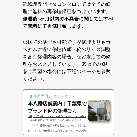
靴修理専門店タロンタロンでは全ての修
理に無料の再修理保証をつけています。
修理後3ヶ月以内の不具合に関してはすべ
て無料にて再修理致します。
郵送での修理も可能ですが修理よりもカ
スタムに近い修理依頼・靴のサイズ調整
を含む修理内容の場合、など来店での修
理をおススメしています。来店での修理
をご希望の場合には下記のページを参照
ください。
靴修理専門店 タロンタロン
本八幡店舗案内｜千葉県で
ブランド靴の修理なら
https://talontalon.net/store-information
「本八幡駅近くで靴修理ができるお店はあるの？」
「パンプス修理を他店で断られた」といった場合には
タロンタロン靴修理店をご利用ください。JR本八幡駅
から徒歩２分にありますのでお気軽にどうぞ。千葉県