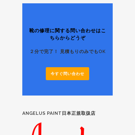
で靴修理の専門店をお探しの場合にはこちらのページ
を参照してみてください。千葉県では数少ない靴・パ
ンプス・ブーツの修理専門店を紹介していきます。ま
た東京｜高円寺店、大阪｜心斎橋店でも修理受付が可
能です。 隠れ店舗のタロンタロン靴修理店。見つから
ない場合には電話にてご連絡ください。他店にて断ら
靴の修理に関する問い合わせはこ
れてしまった靴やハ...
ちらからどうぞ
２分で完了！ 見積もりのみでもOK
今すぐ問い合わせ
ANGELUS PAINT日本正規取扱店