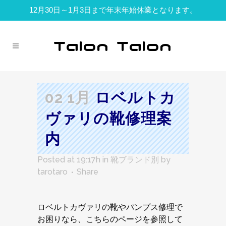
12月30日～1月3日まで年末年始休業となります。
02 1月
ロベルトカ
ヴァリの靴修理案
内
Posted at 19:17h
in
靴ブランド別
by
tarotaro
Share
ロベルトカヴァリの靴やパンプス修理で
お困りなら、こちらのページを参照して